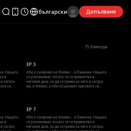
Допълване
български
75
Епизоди
EP 3
чка. Нещата
Аби е съперник на Феликс... и бавачка. Нещата
ва в
се усложняват, когато тя се премества в
 и сестра
неговия дом, за да се грижи за него и сестра
вата си
му, и Феликс и Аби осъзнават чувствата си
ие
един към друг. Може ли Аби да скрие
зи
чувствата си към Феликс, за да запази
работата си като бавачка?
EP 7
чка. Нещата
Аби е съперник на Феликс... и бавачка. Нещата
ва в
се усложняват, когато тя се премества в
 и сестра
неговия дом, за да се грижи за него и сестра