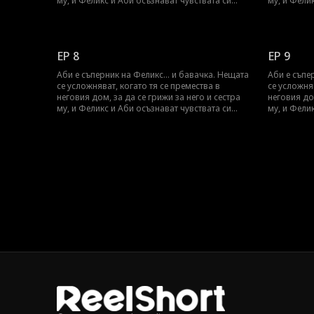
му, и Феликс и Аби осъзнават чувствата си
му, и Фели
един към друг. Може ли Аби да скрие
един към д
чувствата си към Феликс, за да запази
чувствата 
работата си като бавачка?
работата с
EP 8
EP 9
Аби е съперник на Феликс... и бавачка. Нещата
Аби е съпе
се усложняват, когато тя се премества в
се усложня
неговия дом, за да се грижи за него и сестра
неговия дом
му, и Феликс и Аби осъзнават чувствата си
му, и Фели
един към друг. Може ли Аби да скрие
един към д
чувствата си към Феликс, за да запази
чувствата 
работата си като бавачка?
работата с