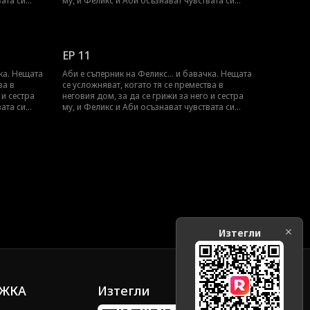
вата си
му, и Феликс и Аби осъзнават чувствата си
ие
един към друг. Може ли Аби да скрие
зи
чувствата си към Феликс, за да запази
работата си като бавачка?
EP 11
чка. Нещата
Аби е съперник на Феликс... и бавачка. Нещата
ва в
се усложняват, когато тя се премества в
 и сестра
неговия дом, за да се грижи за него и сестра
вата си
му, и Феликс и Аби осъзнават чувствата си
ие
един към друг. Може ли Аби да скрие
зи
чувствата си към Феликс, за да запази
работата си като бавачка?
Изтегли
ЖКА
Изтегли