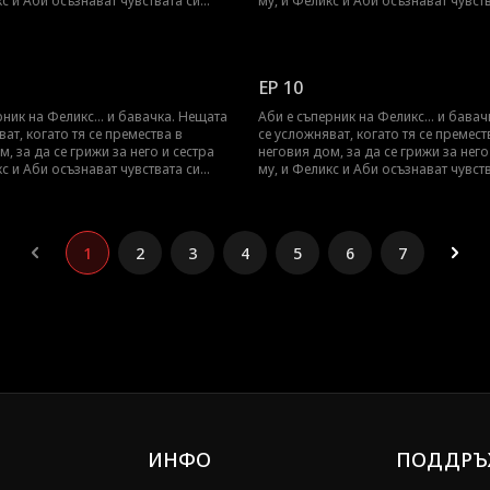
кс и Аби осъзнават чувствата си
му, и Феликс и Аби осъзнават чувст
руг. Може ли Аби да скрие
един към друг. Може ли Аби да скр
си към Феликс, за да запази
чувствата си към Феликс, за да запа
и като бавачка?
работата си като бавачка?
EP 10
рник на Феликс... и бавачка. Нещата
Аби е съперник на Феликс... и бава
ват, когато тя се премества в
се усложняват, когато тя се премест
, за да се грижи за него и сестра
неговия дом, за да се грижи за него
кс и Аби осъзнават чувствата си
му, и Феликс и Аби осъзнават чувст
руг. Може ли Аби да скрие
един към друг. Може ли Аби да скр
си към Феликс, за да запази
чувствата си към Феликс, за да запа
и като бавачка?
работата си като бавачка?
1
2
3
4
5
6
7
ИНФО
ПОДДРЪ