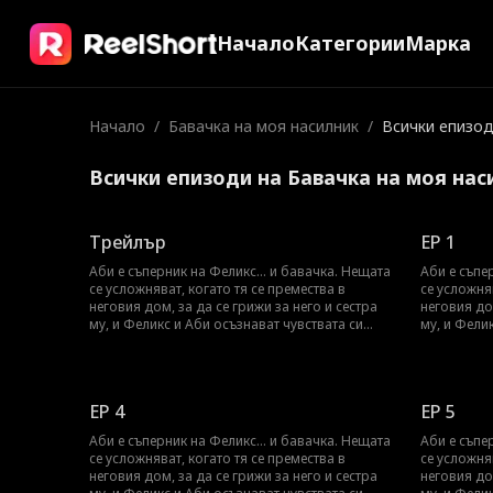
Начало
Категории
Марка
Начало
/
Бавачка на моя насилник
/
Всички епизо
Всички епизоди на Бавачка на моя нас
Трейлър
EP 1
Аби е съперник на Феликс... и бавачка. Нещата
Аби е съпе
се усложняват, когато тя се премества в
се усложня
неговия дом, за да се грижи за него и сестра
неговия дом
му, и Феликс и Аби осъзнават чувствата си
му, и Фели
един към друг. Може ли Аби да скрие
един към д
чувствата си към Феликс, за да запази
чувствата 
работата си като бавачка?
работата с
EP 4
EP 5
Аби е съперник на Феликс... и бавачка. Нещата
Аби е съпе
се усложняват, когато тя се премества в
се усложня
неговия дом, за да се грижи за него и сестра
неговия дом