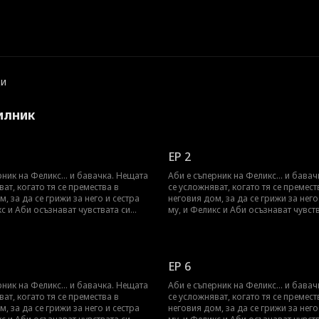
ди
илник
EP 2
рник на Феликс... и бавачка. Нещата
Аби е съперник на Феликс... и бава
ват, когато тя се премества в
се усложняват, когато тя се премест
, за да се грижи за него и сестра
неговия дом, за да се грижи за него
кс и Аби осъзнават чувствата си
му, и Феликс и Аби осъзнават чувст
руг. Може ли Аби да скрие
един към друг. Може ли Аби да скр
си към Феликс, за да запази
чувствата си към Феликс, за да запа
и като бавачка?
работата си като бавачка?
EP 6
рник на Феликс... и бавачка. Нещата
Аби е съперник на Феликс... и бава
ват, когато тя се премества в
се усложняват, когато тя се премест
, за да се грижи за него и сестра
неговия дом, за да се грижи за него