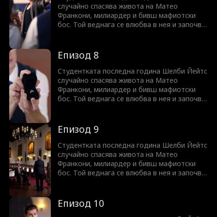
случайно спасява живота на Матео
Франкони, милиардер и бивш мафиотски
бос. Той веднага се влюбва в нея и започва
да я притиска да се омъжи за него. Дали
той наистина е толкова опасен и жесток,
колкото изглежда? Или притежава душа,
Епизод 8
достойна за нейната любов?
Студентката последна година Шелби Йейтс
случайно спасява живота на Матео
Франкони, милиардер и бивш мафиотски
бос. Той веднага се влюбва в нея и започва
да я притиска да се омъжи за него. Дали
той наистина е толкова опасен и жесток,
колкото изглежда? Или притежава душа,
Епизод 9
достойна за нейната любов?
Студентката последна година Шелби Йейтс
случайно спасява живота на Матео
Франкони, милиардер и бивш мафиотски
бос. Той веднага се влюбва в нея и започва
да я притиска да се омъжи за него. Дали
той наистина е толкова опасен и жесток,
колкото изглежда? Или притежава душа,
Епизод 10
достойна за нейната любов?