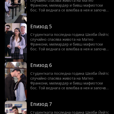
случайно спасява живота на Матео
Франкони, милиардер и бивш мафиотски
бос. Той веднага се влюбва в нея и започва
да я притиска да се омъжи за него. Дали
той наистина е толкова опасен и жесток,
колкото изглежда? Или притежава душа,
Епизод 5
достойна за нейната любов?
Студентката последна година Шелби Йейтс
случайно спасява живота на Матео
Франкони, милиардер и бивш мафиотски
бос. Той веднага се влюбва в нея и започва
да я притиска да се омъжи за него. Дали
той наистина е толкова опасен и жесток,
колкото изглежда? Или притежава душа,
Епизод 6
достойна за нейната любов?
Студентката последна година Шелби Йейтс
случайно спасява живота на Матео
Франкони, милиардер и бивш мафиотски
бос. Той веднага се влюбва в нея и започва
да я притиска да се омъжи за него. Дали
той наистина е толкова опасен и жесток,
колкото изглежда? Или притежава душа,
Епизод 7
достойна за нейната любов?
Студентката последна година Шелби Йейтс