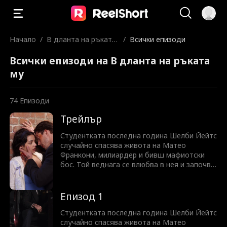
Начало
/
В дланта на ръката
/
Всички епизоди
му
Всички епизоди на В дланта на ръката
му
74
Епизоди
Трейлър
Студентката последна година Шелби Йейтс
случайно спасява живота на Матео
Франкони, милиардер и бивш мафиотски
бос. Той веднага се влюбва в нея и започва
да я притиска да се омъжи за него. Дали
той наистина е толкова опасен и жесток,
колкото изглежда? Или притежава душа,
Епизод 1
достойна за нейната любов?
Студентката последна година Шелби Йейтс
случайно спасява живота на Матео