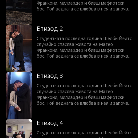
Франкони, милиардер и бивш мафиотски
бос. Той веднага се влюбва в нея и започва
да я притиска да се омъжи за него. Дали
той наистина е толкова опасен и жесток,
колкото изглежда? Или притежава душа,
Епизод 2
достойна за нейната любов?
Студентката последна година Шелби Йейтс
случайно спасява живота на Матео
Франкони, милиардер и бивш мафиотски
бос. Той веднага се влюбва в нея и започва
да я притиска да се омъжи за него. Дали
той наистина е толкова опасен и жесток,
колкото изглежда? Или притежава душа,
Епизод 3
достойна за нейната любов?
Студентката последна година Шелби Йейтс
случайно спасява живота на Матео
Франкони, милиардер и бивш мафиотски
бос. Той веднага се влюбва в нея и започва
да я притиска да се омъжи за него. Дали
той наистина е толкова опасен и жесток,
колкото изглежда? Или притежава душа,
Епизод 4
достойна за нейната любов?
Студентката последна година Шелби Йейтс