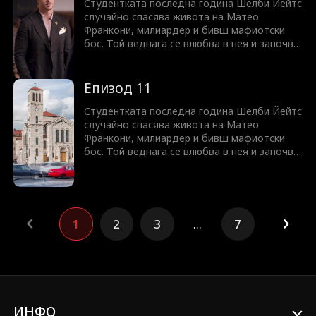
Студентката последна година Шелби Йейтс
случайно спасява живота на Матео
Франкони, милиардер и бивш мафиотски
бос. Той веднага се влюбва в нея и започва
да я притиска да се омъжи за него. Дали
той наистина е толкова опасен и жесток,
колкото изглежда? Или притежава душа,
Епизод 11
достойна за нейната любов?
Студентката последна година Шелби Йейтс
случайно спасява живота на Матео
Франкони, милиардер и бивш мафиотски
бос. Той веднага се влюбва в нея и започва
да я притиска да се омъжи за него. Дали
той наистина е толкова опасен и жесток,
колкото изглежда? Или притежава душа,
достойна за нейната любов?
1
2
3
...
7
ИНФО