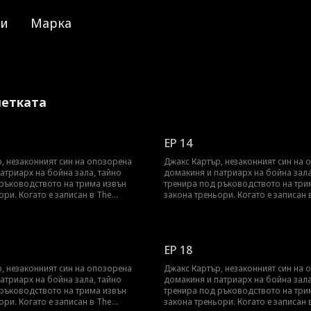
ии
Марка
летката
EP 14
, незаконният син на опозорена
Джакс Картър, незаконният син на 
атриарх на бойна зала, тайно
домакиня и патриарх на бойна зала
ръководството на трима извън
тренира под ръководството на три
ори. Когато е записан в The
закона треньори. Когато е записан 
итна, веднъж на поколение ММА
Crucible, елитна, веднъж на покол
ябва да носи тежестта на
арена, той трябва да носи тежестта 
то, срама и хиляди килограми
предателството, срама и хиляди к
тивително обучение. Докато
скрито съпротивително обучение. 
EP 18
се издигат и семейството се опитва
съперниците се издигат и семейство
 Джакс трябва да докаже веднъж
да го смаже, Джакс трябва да док
, незаконният син на опозорена
Джакс Картър, незаконният син на 
 не е роден да се пречупи... той е
завинаги: той не е роден да се пречуп
атриарх на бойна зала, тайно
домакиня и патриарх на бойна зала
се бори.
създаден да се бори.
ръководството на трима извън
тренира под ръководството на три
ори. Когато е записан в The
закона треньори. Когато е записан 