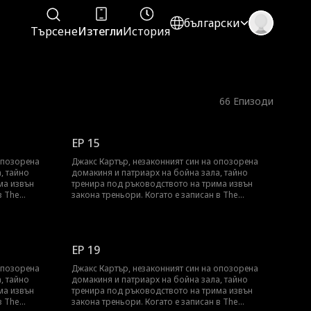
български
Търсене
Изтегли
История
66
Епизоди
EP 15
опозорена
Джакс Картър, незаконният син на опозорена
, тайно
домакиня и патриарх на бойна зала, тайно
ма извън
тренира под ръководството на трима извън
в The
закона треньори. Когато е записан в The
ение ММА
Crucible, елитна, веднъж на поколение ММА
на
арена, той трябва да носи тежестта на
илограми
предателството, срама и хиляди килограми
Докато
скрито съпротивително обучение. Докато
EP 19
то се опитва
съперниците се издигат и семейството се опитва
аже веднъж
да го смаже, Джакс трябва да докаже веднъж
опозорена
Джакс Картър, незаконният син на опозорена
и... той е
завинаги: той не е роден да се пречупи... той е
, тайно
домакиня и патриарх на бойна зала, тайно
създаден да се бори.
ма извън
тренира под ръководството на трима извън
в The
закона треньори. Когато е записан в The