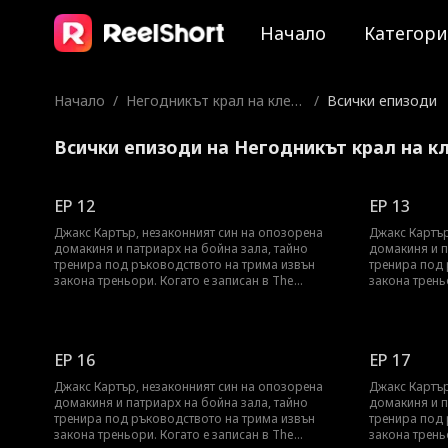
Начало
Категор
Начало
/
Негодникът крал на клетк
/
Всички епизоди
ата
Всички епизоди на Негодникът крал на к
EP 12
EP 13
Джакс Картър, незаконният син на опозорена
Джакс Картър
домакиня и патриарх на бойна зала, тайно
домакиня и п
тренира под ръководството на трима извън
тренира под 
закона треньори. Когато е записан в The
закона трень
Crucible, елитна, веднъж на поколение ММА
Crucible, ел
арена, той трябва да носи тежестта на
арена, той тр
предателството, срама и хиляди килограми
предателство
скрито съпротивително обучение. Докато
скрито съпро
EP 16
EP 17
съперниците се издигат и семейството се опитва
съперниците 
да го смаже, Джакс трябва да докаже веднъж
да го смаже,
Джакс Картър, незаконният син на опозорена
Джакс Картър
завинаги: той не е роден да се пречупи... той е
завинаги: той
домакиня и патриарх на бойна зала, тайно
домакиня и п
създаден да се бори.
създаден да 
тренира под ръководството на трима извън
тренира под 
закона треньори. Когато е записан в The
закона трень