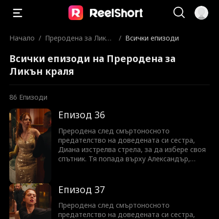
Начало
/
Преродена за Ликън
/
Всички епизоди
краля
Всички епизоди на Преродена за
Ликън краля
86
Епизоди
Епизод 36
Преродена след смъртоносното
предателство на доведената си сестра,
Диана изстрелва стрела, за да избере своя
спътник. Тя попада върху Александър,
скрития крал на Ликаните. Но с Айви, която
все още крои планове, и неясната връзка с
Алекс, Диана трябва да се бори, за да
Епизод 37
промени съдбата си—преди да е станало
твърде късно.
Преродена след смъртоносното
предателство на доведената си сестра,