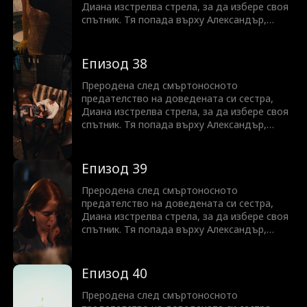
Диана изстрелва стрела, за да избере своя
спътник. Тя попада върху Александър,
скрития крал на Ликаните. Но с Айви, която
все още крои планове, и неясната връзка с
Алекс, Диана трябва да се бори, за да
Епизод 38
промени съдбата си—преди да е станало
твърде късно.
Преродена след смъртоносното
предателство на доведената си сестра,
Диана изстрелва стрела, за да избере своя
спътник. Тя попада върху Александър,
скрития крал на Ликаните. Но с Айви, която
все още крои планове, и неясната връзка с
Алекс, Диана трябва да се бори, за да
Епизод 39
промени съдбата си—преди да е станало
твърде късно.
Преродена след смъртоносното
предателство на доведената си сестра,
Диана изстрелва стрела, за да избере своя
спътник. Тя попада върху Александър,
скрития крал на Ликаните. Но с Айви, която
все още крои планове, и неясната връзка с
Алекс, Диана трябва да се бори, за да
Епизод 40
промени съдбата си—преди да е станало
твърде късно.
Преродена след смъртоносното