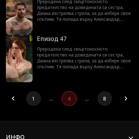
твърде късно.
Преродена след смъртоносното
предателство на доведената си сестра,
Диана изстрелва стрела, за да избере своя
спътник. Тя попада върху Александър,
скрития крал на Ликаните. Но с Айви, която
все още крои планове, и неясната връзка с
Алекс, Диана трябва да се бори, за да
Епизод 47
промени съдбата си—преди да е станало
твърде късно.
Преродена след смъртоносното
предателство на доведената си сестра,
Диана изстрелва стрела, за да избере своя
спътник. Тя попада върху Александър,
скрития крал на Ликаните. Но с Айви, която
все още крои планове, и неясната връзка с
Алекс, Диана трябва да се бори, за да
промени съдбата си—преди да е станало
твърде късно.
1
...
4
...
8
ИНФО