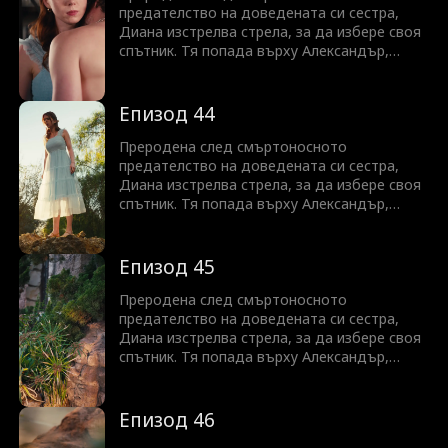
предателство на доведената си сестра,
Диана изстрелва стрела, за да избере своя
спътник. Тя попада върху Александър,
скрития крал на Ликаните. Но с Айви, която
все още крои планове, и неясната връзка с
Алекс, Диана трябва да се бори, за да
Епизод 44
промени съдбата си—преди да е станало
твърде късно.
Преродена след смъртоносното
предателство на доведената си сестра,
Диана изстрелва стрела, за да избере своя
спътник. Тя попада върху Александър,
скрития крал на Ликаните. Но с Айви, която
все още крои планове, и неясната връзка с
Алекс, Диана трябва да се бори, за да
Епизод 45
промени съдбата си—преди да е станало
твърде късно.
Преродена след смъртоносното
предателство на доведената си сестра,
Диана изстрелва стрела, за да избере своя
спътник. Тя попада върху Александър,
скрития крал на Ликаните. Но с Айви, която
все още крои планове, и неясната връзка с
Алекс, Диана трябва да се бори, за да
Епизод 46
промени съдбата си—преди да е станало