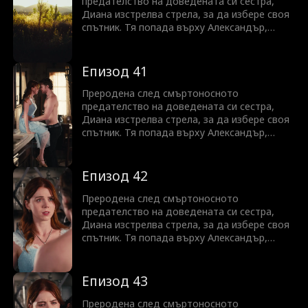
предателство на доведената си сестра,
Диана изстрелва стрела, за да избере своя
спътник. Тя попада върху Александър,
скрития крал на Ликаните. Но с Айви, която
все още крои планове, и неясната връзка с
Алекс, Диана трябва да се бори, за да
Епизод 41
промени съдбата си—преди да е станало
твърде късно.
Преродена след смъртоносното
предателство на доведената си сестра,
Диана изстрелва стрела, за да избере своя
спътник. Тя попада върху Александър,
скрития крал на Ликаните. Но с Айви, която
все още крои планове, и неясната връзка с
Алекс, Диана трябва да се бори, за да
Епизод 42
промени съдбата си—преди да е станало
твърде късно.
Преродена след смъртоносното
предателство на доведената си сестра,
Диана изстрелва стрела, за да избере своя
спътник. Тя попада върху Александър,
скрития крал на Ликаните. Но с Айви, която
все още крои планове, и неясната връзка с
Алекс, Диана трябва да се бори, за да
Епизод 43
промени съдбата си—преди да е станало
твърде късно.
Преродена след смъртоносното