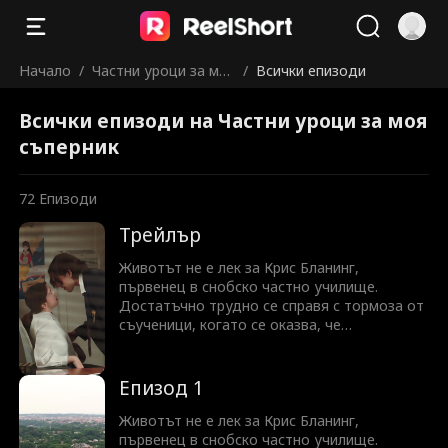
Начало
/
Частни уроци за мо
/
Всички епизоди
я съперник
Всички епизоди на Частни уроци за моя
съперник
72
Епизоди
Трейлър
Животът не е лек за Крис Бланинг,
първенец в снобско частно училище.
Достатъчно трудно се справя с тормоза от
съученици, когато се оказва, че
стипендията му вече не покрива таксите за
обучение и той трябва да започне да дава
уроци на най-големия си враг — Люшън
Епизод 1
Аларик. Люшън е разглезеното лошо
момче, което току-що е видял да се опитва
Животът не е лек за Крис Бланинг,
да съблазни учителката им, за да оправи
първенец в снобско частно училище.