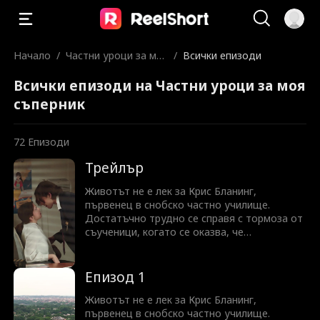
Начало
/
Частни уроци за мо
/
Всички епизоди
я съперник
Всички епизоди на Частни уроци за моя
съперник
72
Епизоди
Трейлър
Животът не е лек за Крис Бланинг,
първенец в снобско частно училище.
Достатъчно трудно се справя с тормоза от
съученици, когато се оказва, че
стипендията му вече не покрива таксите за
обучение и той трябва да започне да дава
уроци на най-големия си враг — Люшън
Епизод 1
Аларик. Люшън е разглезеното лошо
момче, което току-що е видял да се опитва
Животът не е лек за Крис Бланинг,
да съблазни учителката им, за да оправи
първенец в снобско частно училище.