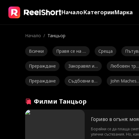
Начало
Категории
Марка
Начало
/
Танцьор
Всички
Правя се на г
Среща
Пътув
лупак.
в вре
Прераждане
Закоравял из
Любовен три
пълнителен д
ъгълник
Прераждане
Съдбовни вл
John Machesk
иректор
юбени
y
Горещ татко/
Kourtney Geor
Кампусна р
Филми Танцьор
ДИЛФ
ge
мантика
Любов след р
Договорени
Бременност
Гориво в огъня: моя
азвода
любовници
Множество и
Brandon Runk
Nicolas Sella
Борейки се да плаща смет
улични състезания. Но, к
дентичности
el