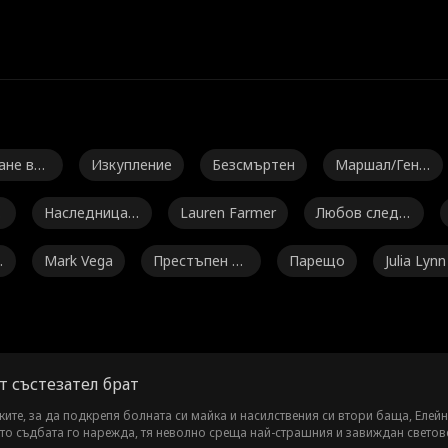
ане въ
Изкупление
Безсмъртен
Маршал/Гене
мето
рал
Наследница/
Lauren Farmer
Любов след б
Светска личн
рака
Mark Vega
Престъпен б
Парещо
Julia Lynn
ост
ос
ke
о
Разлика във
Силна героин
Isabella De So
възрастта
я
uza Moore
Ella Frazee
Noah Fearnley
Seth Edeen
Фанта
т състезател брат
r
Токсичен
Marc Herrman
Ashley Michell
Bro
ките, за да подкрепя болната си майка и насилствения си втори баща, Елей
акто съдбата го нарежда, тя неволно среща най-страшния и завиждан светов
n
e Grant
m