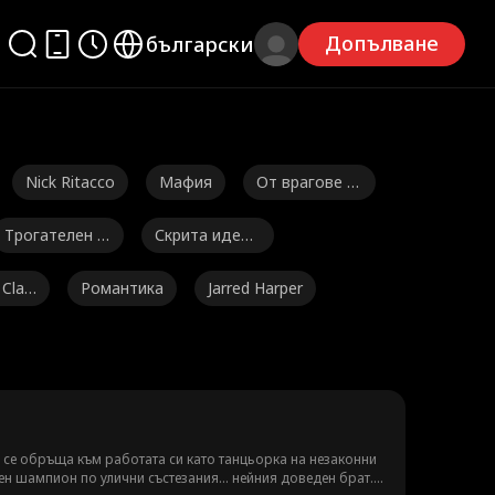
Допълване
български
Nick Ritacco
Мафия
От врагове д
о любовници
Трогателен ф
Скрита идент
илм
ичност
 Clar
Романтика
Jarred Harper
Дракон
Приятели вл
Гениални беб
юбени
ета
зия
Милиардер
Една нощна а
вантюра
oke Moltru
Отмъщение
Обратен харе
н се обръща към работата си като танцьорка на незаконни
ен шампион по улични състезания... нейния доведен брат.
м