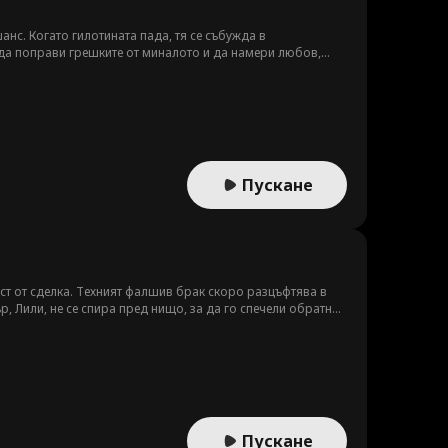
анс. Когато гилотината пада, тя се събужда в
да поправи грешките от миналото и да намери любов,
Пускане
ст от сделка. Техният фалшив брак скоро разцъфтява в
, Лили, не се спира пред нищо, за да го спечели обратно.
стина, че Лили е нейната отдавна изгубена доведена
Пускане