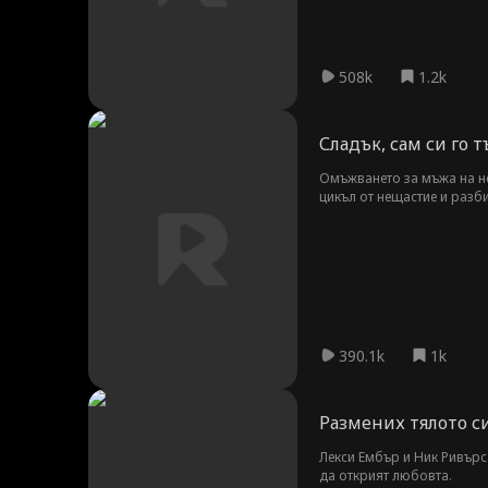
508k
1.2k
Сладък, сам си го 
Омъжването за мъжа на не
цикъл от нещастие и разби
накара да плати.
390.1k
1k
Размених тялото си
Лекси Ембър и Ник Ривърс н
да открият любовта.