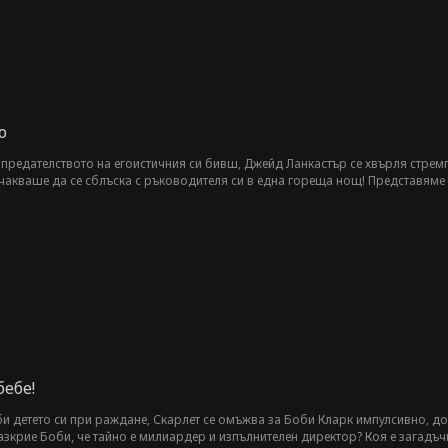
о
 предателството на егоистичния си бивш, Джейд Ланкастър се хвърля стрем
очакваше да се сблъска с ръководителя си в една гореща нощ! Представям
а: той е бащата на бившия ѝ и баща на детето на Джейд!
бебе!
би детето си при раждане, Скарлет се омъжва за Боби Кларк импулсивно, до
зкрие Боби, че тайно е милиардер и изпълнителен директор? Коя е загадъчн