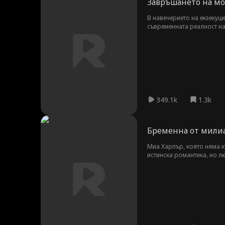
Завръшането на мо
В навечерието на екзекуци
съвременната реалност на
която устоява на времето..
349.1k
1.3k
Бременна от мили
Миа Харпър, която няма к
истинска романтика, но л
Драмата се засилва, кога
сестра...