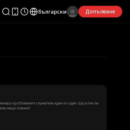
Допълване
български
иминира проблемните служители един по един. Ще успее ли
 или нещо повече?