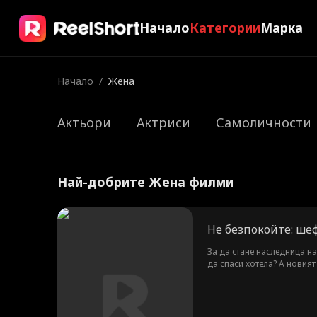
Начало
Категории
Марка
Начало
/
Жена
Актьори
Актриси
Самоличности
Най-добрите Жена филми
Не безпокойте: шеф
За да стане наследница на
да спаси хотела? А новия