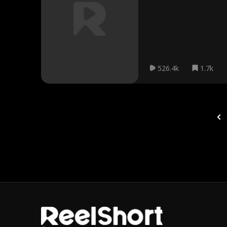
526.4k
1.7k