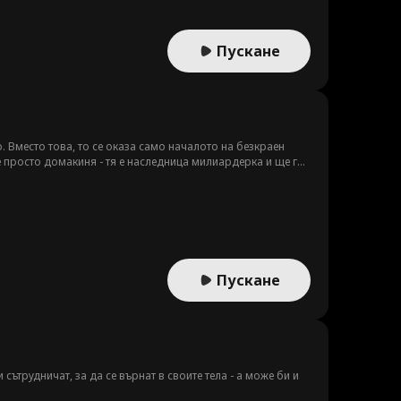
Пускане
 Вместо това, то се оказа само началото на безкраен
 е просто домакиня - тя е наследница милиардерка и ще го
Пускане
 сътрудничат, за да се върнат в своите тела - а може би и