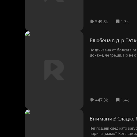
549.8k
1.3k
Влюбена в д-р Татк
Подтиквана от болката от
докаже, че греши. Но не 
характер и шокираща тайн
447.3k
1.4k
Внимание! Сладко 
Пет години след като загу
нарича „мамо“. Кога ще ра