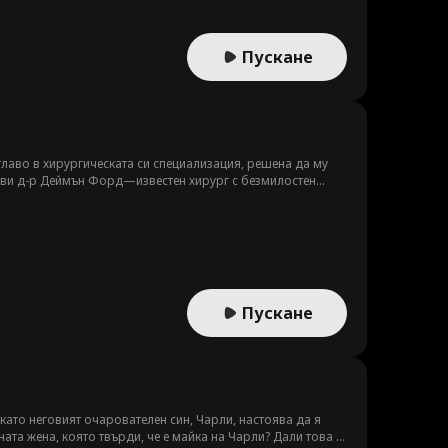
Пускане
главо в хирургическата си специализация, решена да му
е ви д-р Деймън Форд—известен хирург с безмилостен
Пускане
като неговият очарователен син, Чарли, настоява да я
ата жена, която твърди, че е майка на Чарли? Дали това е