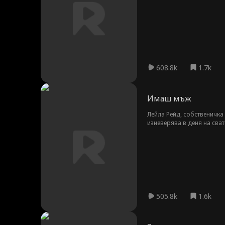
просто приказка, или Ска
608.8k
1.7k
Имаш мъж
Лейла Рейд, собственичка 
изневерява в деня на сват
милиардер в хотелския биз
прегръдките си. Докато Ле
накрая се разкрива, Марк
505.8k
1.6k