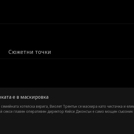
Сюжетни точки
ката е в маскировка
 семейната хотелска верига, Виолет Трентън се маскира като чистачка и ел
т ѝ секси главен оперативен директор Кейси Джонсън е само мощен съюзник