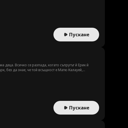
Пускане
 деца. Всичко се разпада, когато съпругът й Ерик й
рк, без да знае, че той всъщност е Матю Калауей,
сблъскват като противници, но нощем намират утеха в
тю стават сложни. Когато двойната му самоличност най-
ара Лейла Рейд да се влюби в него, два пъти.
Пускане