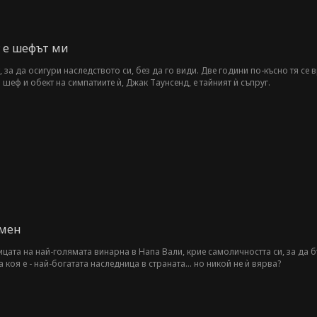
 е шефът ми
 за да осигури наследството си, без да го види. Две години по-късно тя се в
еф и обект на симпатиите ѝ, Джак Таунсенд, е тайният ѝ съпруг.
омен
цата на най-голямата винарна в Напа Вали, крие самоличността си, за да б
 коя е - най-богатата наследница в страната... но никой не ѝ вярва?