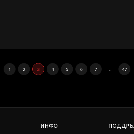
1
2
3
4
5
6
7
...
47
ИНФО
ПОДДРЪ