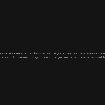
рлет ще намери своето щастие завинаги?
на местна книжарница, обеща на умиращия си дядо, че ще се омъжи и ще има
бата им. В отчаянието си да изпълни обещанието, тя спи с жиголо на име Ма
нес, дългогодишен приятел на Ерик... и неин бизнес враг. През деня те се 
йла се справя със загуби и трудности в живота, чувствата й към Марк и Ма
/Матю се изправя пред най-голямото предизвикателство в живота си: да нак