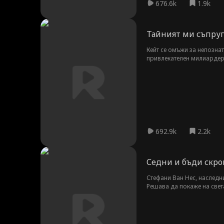
676.6k
1.9k
Тайният ми съпруг
Кейт се омъжи за непознат,
привлекателен милиардер ш
692.9k
2.2k
Седни и бъди скр
Стефани Ван Нес, наследни
Решава да покаже на света