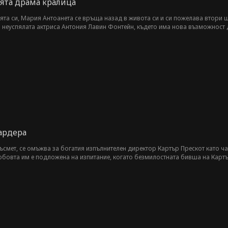
ята драма кралица
ята си, Мария Антоанета се връща назад в живота си и си пожелава втори ш
 неуспялата актриса Антония Лавин Фонтейн, където има нова възможност 
. ако злодеите, които я преследват, не я убият първи.
ардера
ъсмет, се омъжва за богатия изпълнителен директор Картър Прескот като ча
юбовта им е подложена на изпитание, когато безмилостната бивша на Картър
то Миа открива, че е бременна с детето на Картър и разкрива шокиращата и