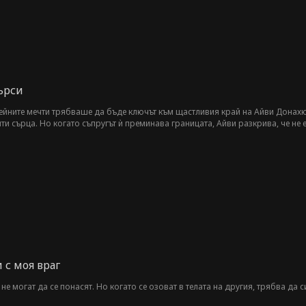
търси
йните мечти трябваше да бъде ключът към щастливия край на Айви Донахю.
ти сърца. Но когато съпругът ѝ преминава границата, Айви разкрива, че не
 с моя враг
е могат да се понасят. Но когато се озоват в телата на другия, трябва да си