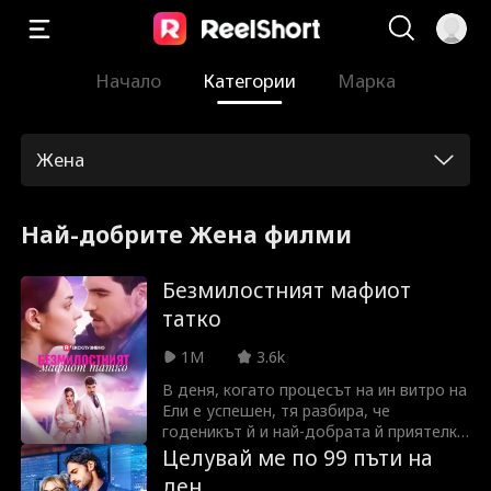
Начало
Категории
Марка
Жена
Най-добрите Жена филми
Безмилостният мафиот
татко
1M
3.6k
В деня, когато процесът на ин витро на
Ели е успешен, тя разбира, че
годеникът й и най-добрата й приятелка
имат връзка. Опустошена, тя решава
Целувай ме по 99 пъти на
да отгледа детето си сама. Лекарят
ден