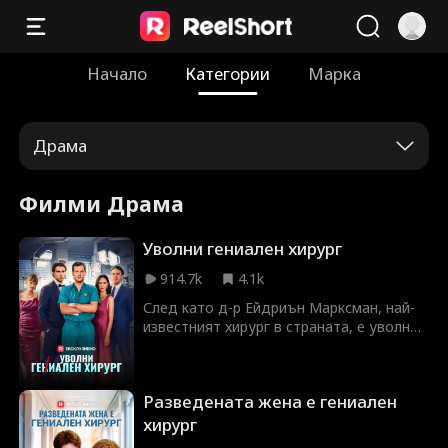
Начало
Категории
Марка
Драма
Филми Драма
Уволни гениален хирург
914.7k
4.1k
След като д-р Ейдриън Марксман, най-
известният хирург в страната, е уволнен
от сина на шефа си, той се съюзява с д-
р Вивиан Харт, блестящата и
амбициозна ръководителка на
Разведената жена е гениален
конкурентна болница. Този ход
довежда бившата му болница до
хирург
финансов крах, а когато Престън