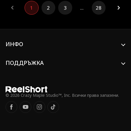
ММА арена, той трябва да носи
1
2
3
...
28
тежестта на предателството, срама и
хиляди килограми скрито
съпротивително обучение. Докато
съперниците се издигат и семейството
се опитва да го смаже, Джакс трябва да
докаже веднъж завинаги: той не е
роден да се пречупи... той е създаден
ИНФО
да се бори.
ПОДДРЪЖКА
© 2026 Crazy Maple Studio™, Inc. Всички права запазени.