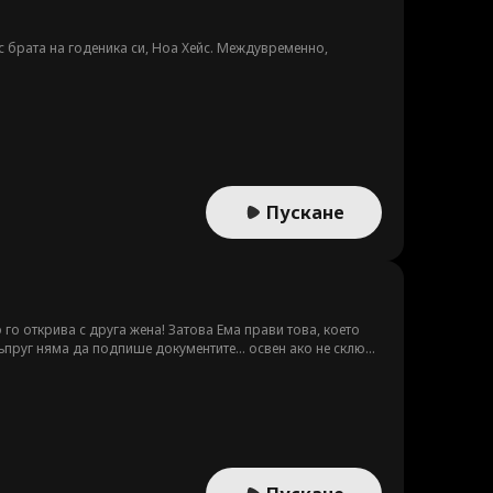
с братa на годеника си, Ноа Хейс. Междувременно,
Пускане
го открива с друга жена! Затова Ема прави това, което
пруг няма да подпише документите... освен ако не сключи