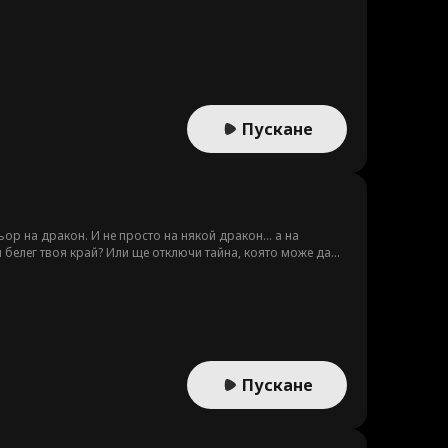
Пускане
ор на дракон. И не просто на някой дракон... а на
 белег твоя край? Или ще отключи тайна, която може да
Пускане