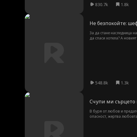
830.7k
1.8k
Не безпокойте: шеф
За да стане наследница на
да спаси хотела? А новия
548.8k
1.3k
Счупи ми сърцето 
В буря от любов и предате
опасност, жертва любовта
справи с новата си работ
истината, която може или 