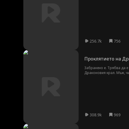
256.7k
756
Проклятието на Др
Забранено е. Трябва да е
Драконовия крал. Мъж, чи
промени всичко?
308.9k
969