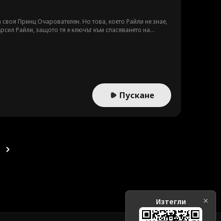
 своя Принц Очарователен. Но това, което Райли не знае,
ърсил Райли, защото тя е ключът към спасяването на
Пускане
Изтегли