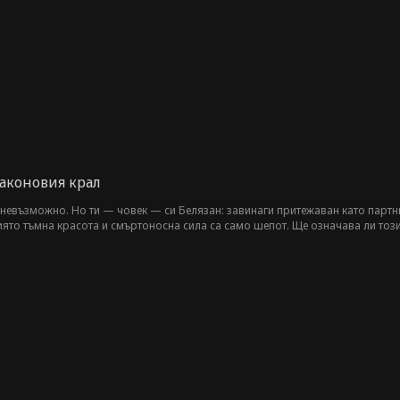
аконовия крал
 невъзможно. Но ти — човек — си Белязан: завинаги притежаван като партнь
ято тъмна красота и смъртоносна сила са само шепот. Ще означава ли този