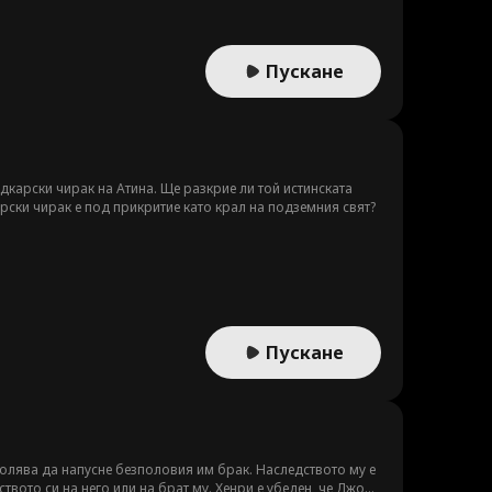
Пускане
адкарски чирак на Атина. Ще разкрие ли той истинската
арски чирак е под прикритие като крал на подземния свят?
Пускане
зволява да напусне безполовия им брак. Наследството му е
твото си на него или на брат му. Хенри е убеден, че Джойс