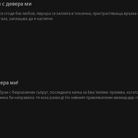
 с девера ми
се сгоди без любов, Аврора се заплита в токсична, пристрастяваща връзка 
гала, заплашва да я настигне.
ера ми!
ак с безразличен съпруг, последната капка за Ема Уилямс прелива, когато 
жена би направила: тя иска развод! Но нейният привлекателен милиардер съ