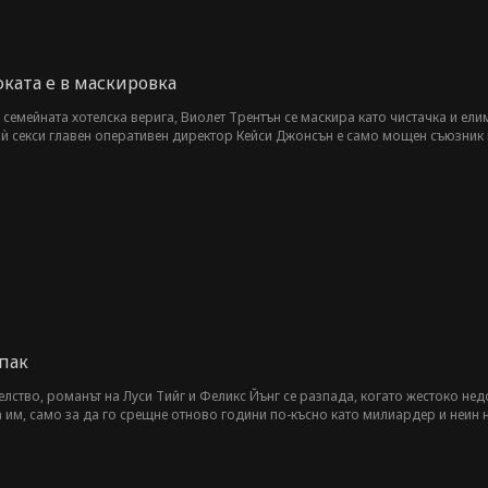
ката е в маскировка
 семейната хотелска верига, Виолет Трентън се маскира като чистачка и ел
т ѝ секси главен оперативен директор Кейси Джонсън е само мощен съюзник
пак
лство, романът на Луси Тийг и Феликс Йънг се разпада, когато жестоко нед
 им, само за да го срещне отново години по-късно като милиардер и неин н
а под зоркото око на Феликс и да изтърпи тормоза от коварната си по-малк
да ги събере отново, или да ги унищожи завинаги.