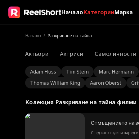
Начало
Категории
Марка
Начало
/
Разкриване на тайна
Актьори
Актриси
Самоличности
Adam Huss
Tim Stein
Marc Hermann
Thomas William King
Aaron Oberst
Gri
Колекция Разкриване на тайна филми
Отмъщението на з
След като години наред е 