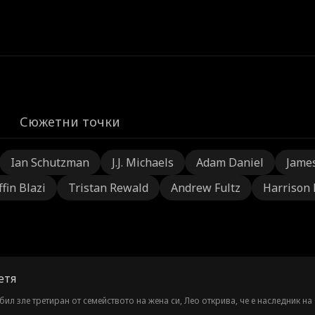
Сюжетни точки
Ian Schutzman
J.J. Michaels
Adam Daniel
Jame
ffin Blazi
Tristan Rewald
Andrew Fultz
Harrison
етя
бил зле третиран от семейството на жена си, Лео открива, че е наследник н