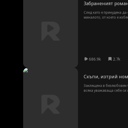
Забраненият роман
След като е принудена да 
миналото, от което е избя
686.9k
2.7k
Скъпи, изтрий ном
Заклещена в безлюбовен бр
всяка уважаваща себе си 
сделка с него.