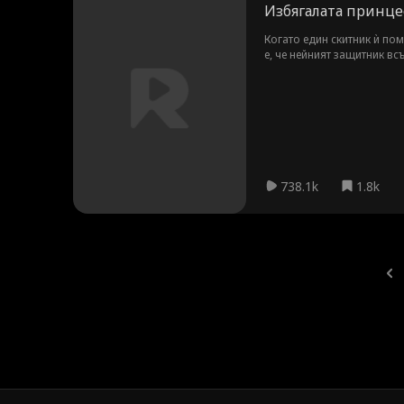
Избягалата принце
Когато един скитник ѝ пом
е, че нейният защитник вс
неговото проблемно крал
738.1k
1.8k