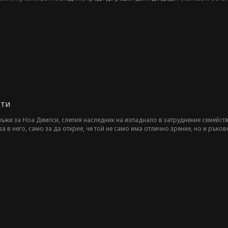
ди парите, а не заради любовта. Джойс е решена да му докаже обратното, н
 ти
мъжи за Ноа Демпси, слепия наследник на изпаднало в затруднение семейств
а в него, само за да открие, че той не само има отлично зрение, но и ръко
ното момиче, което е търсил през цялото време.