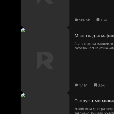
508.5k
1.2k
Моят сладък мафио
Атина спасява мафиотски б
самоличност на Атина като
1.1M
3.6k
Съпругът ми милиа
Джойс иска да се разведе 
заложено, тъй като родите