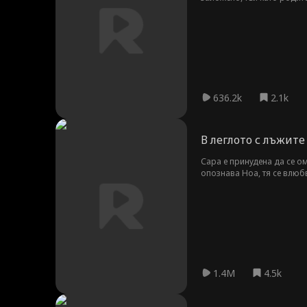
се е омъжила за него зара
нуждаят от пари...
636.2k
2.1k
В леглото с лъжите
Сара е принудена да се о
опознава Ноа, тя се влюбв
осъзнава, че Сара е мечта
1.4M
4.5k