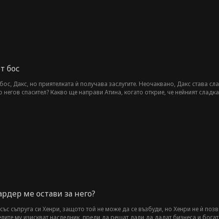
т бос
ос, Дакс, но приятелката ѝ получава заслугите. Неочаквано, Дакс става сл
 негов спасител? Какво ще направи Атина, когато открие, че нейният сладк
рдер ме остави за него?
със съпруга си Хенри, защото той не може да се възбуди, но Хенри не ѝ по
лите му изискват наследник, преди да решат дали да дадат бизнеса и богатс