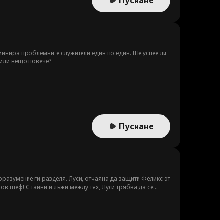
Пускане
иминира проблемните служители един по един. Ще успее ли
 или нещо повече?
Пускане
оразумение ги разделя. Луси, отчаяна да защити Феликс от
ов шеф! С тайни и лъжи между тях, Луси трябва да се
а сестра Елена, новото момиче до Феликс, докато крие