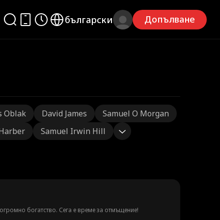
Допълване
български
s Oblak
David James
Samuel O Morgan
 Harber
Samuel Irwin Hill
а огромно богатство. Сега е време за отмъщение!