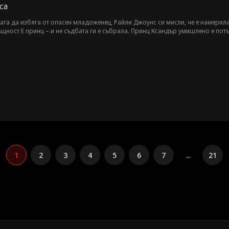
са
ага да избяга от опасен младоженец, Райли Джоунс си мисли, че е намерила
ъщност Е принц – и не съдбата ги е събрала. Принц Ксандър умишлено е пот
ство.
1
2
3
4
5
6
7
...
21