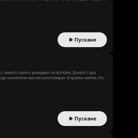
о тогава майка ѝ е диагностицирана с рак и те отчаяно се
Пускане
о, вместо своята доведена сестра Кати. Докато Сара
води значителен имотен конгломерат. В крайна сметка, Ноа
Пускане