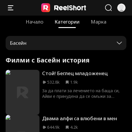
Начало
Категории
Марка
Басейн
Филми с Басейн история
Стой! Беглец младоженец
532.8k
1.9k
За да плати за лечението на баща си,
Айви е принудена да се омъжи за
богатия наследник Байрън на мястото
на доведената си сестра. В деня на
сватбата обаче той не се появява и
Двама алфи са влюбени в мен
Айви остава унизена пред всички.
Когато все пак се женят, двамата
644.9k
4.2k
сключват споразумение с три правила,