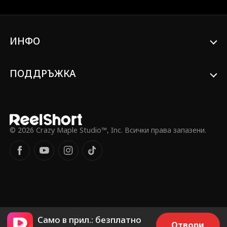
извънземна технология променя всичко.
Той спасява три жени, които стават
негови съпруги, и си поставя за цел да
използва тази сила, за да се възкачи на
ИНФО
трона като Краля на Пустошта.
ПОДДРЪЖКА
© 2026 Crazy Maple Studio™, Inc. Всички права запазени.
Само в прил.: безплатно
Отвори