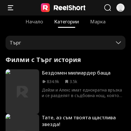
Начало
Категории
Марка
Търг
Филми с Търг история
Бездомен милиардер баща
834.9k
3.5k
Дейзи и Алекс имат еднократна връзка
и се разделят в съдбовна нощ, която
оставя Дейзи бременна. Алекс е на път
към нея, когато претърпява
автомобилна катастрофа и губи
Тате, аз съм твоята щастлива
паметта си. Пет години по-късно Дейзи
среща бездомния Алекс, а дъщеря й
звезда!
Попи настоява, че той е баща й. Кога