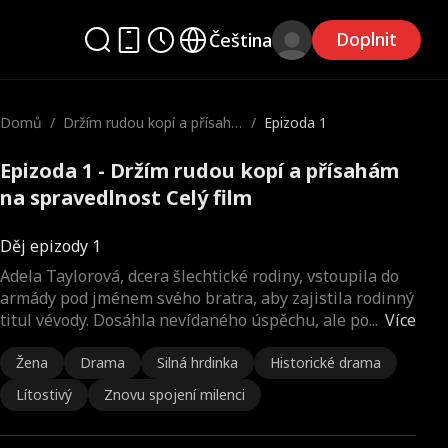
Doplnit
Čeština
Domů
/
Držím rudou kopí a přísahá
/
Epizoda 1
m na spravedlnost
Epizoda 1 - Držím rudou kopí a přísahám
na spravedlnost Celý film
Děj epizody 1
Adela Taylorová, dcera šlechtické rodiny, vstoupila do
armády pod jménem svého bratra, aby zajistila rodinný
titul vévody. Dosáhla nevídaného úspěchu, ale po
...
Více
Žena
Drama
Silná hrdinka
Historické drama
Lítostivý
Znovu spojení milenci