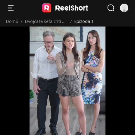
Domů
/
Dvojčata šéfa chtí m
/
Epizoda 1
aminku zpět