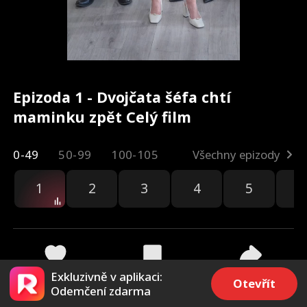
Epizoda 1 - Dvojčata šéfa chtí
maminku zpět Celý film
0-49
50-99
100-105
Všechny epizody
1
2
3
4
5
6
ka
Exkluzivně v aplikaci:
17.2k
4.3k
Sdílet
Otevřít
Odemčení zdarma