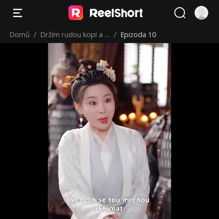
Domů
/
Držím rudou kopí a p
/
Epizoda 10
řísahám na spravedln
ost