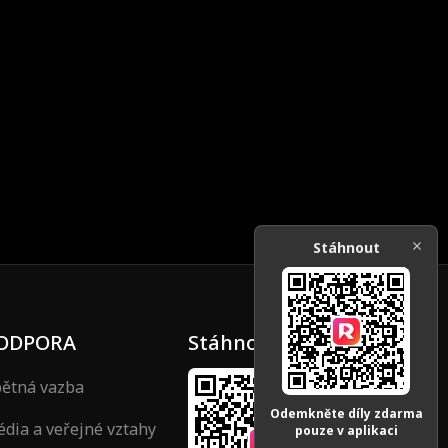
Stáhnout
ODPORA
Stáhnout
ětná vazba
Odemkněte díly zdarma
dia a veřejné vztahy
pouze v aplikaci