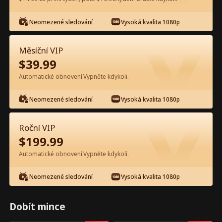
Neomezené sledování
Vysoká kvalita 1080p
Sledujte zdarma v aplikaci
Měsíční VIP
$
39.99
Automatické obnovení.Vypněte kdykoli.
Neomezené sledování
Vysoká kvalita 1080p
Epizoda 102 - Dvojčata šéfa chtí
Roční VIP
maminku zpět Celý film
$
199.99
Automatické obnovení.Vypněte kdykoli.
0-49
50-99
100-105
Všechny epizody
Neomezené sledování
Vysoká kvalita 1080p
100
101
102
103
104
105
Dobít mince