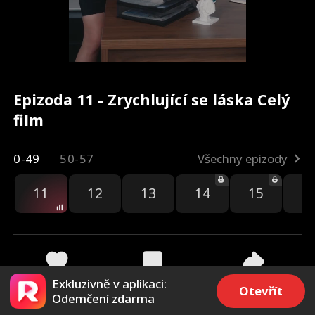
Epizoda 11 - Zrychlující se láska Celý
film
0-49
50-57
Všechny epizody
11
12
13
14
15
1
Exkluzivně v aplikaci:
2.5k
1.8k
Sdílet
Otevřít
Odemčení zdarma