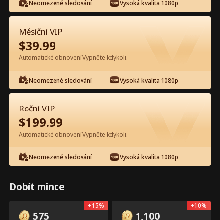
Neomezené sledování
Vysoká kvalita 1080p
Měsíční VIP
$
39.99
Automatické obnovení.Vypněte kdykoli.
Epizoda 12 - Dvojčata šéfa chtí
Neomezené sledování
Vysoká kvalita 1080p
maminku zpět Celý film
Roční VIP
0-49
50-99
100-105
Všechny epizody
$
199.99
12
13
14
15
16
1
Automatické obnovení.Vypněte kdykoli.
Neomezené sledování
Vysoká kvalita 1080p
Dobít mince
Exkluzivně v aplikaci:
3.5k
4.2k
Sdílet
Otevřít
+
15
%
+
10
%
Odemčení zdarma
575
1,100