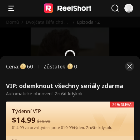
Domů
/
Dvojčata šéfa chtí m
/
Epizoda 12
aminku zpět
Cena
:
60
Zůstatek
:
0
Toto jsou placené epizody.
VIP: odemknout všechny seriály zdarma
Odemkněte pro sledování.
Automatické obnovení. Zrušit kdykoli.
26% SLEVA
Týdenní VIP
60
Odemknout nyní
$
14.99
$
19.99
$14.99 za první týden, poté $19.99/týden. Zrušte kdykoli.
Sledujte zdarma v aplikaci