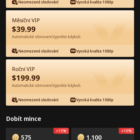
Neomezené sledování
Vysoká kvalita 1080p
Měsíční VIP
$
39.99
Automatické obnovení.Vypněte kdykoli.
Epizoda 14 - Zrychlující se láska Celý
Neomezené sledování
Vysoká kvalita 1080p
film
Roční VIP
0-49
50-57
Všechny epizody
$
199.99
14
15
16
17
18
1
Automatické obnovení.Vypněte kdykoli.
Neomezené sledování
Vysoká kvalita 1080p
Dobít mince
Exkluzivně v aplikaci:
2.9k
1.8k
Sdílet
Otevřít
+
15
%
+
10
%
Odemčení zdarma
575
1,100