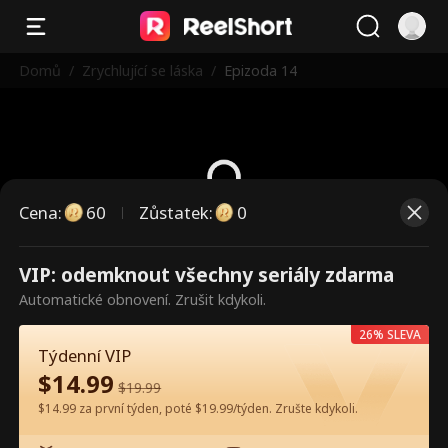
Domů
/
Zrychlující se láska
/
Epizoda 14
Cena
:
60
Zůstatek
:
0
Toto jsou placené epizody.
VIP: odemknout všechny seriály zdarma
Odemkněte pro sledování.
Automatické obnovení. Zrušit kdykoli.
26% SLEVA
Týdenní VIP
60
Odemknout nyní
$
14.99
$
19.99
$14.99 za první týden, poté $19.99/týden. Zrušte kdykoli.
Sledujte zdarma v aplikaci