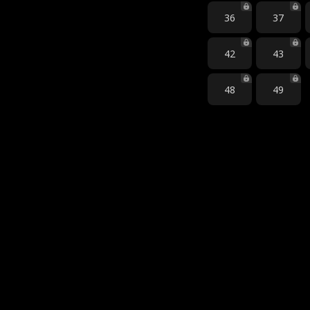
36
37
42
43
48
49