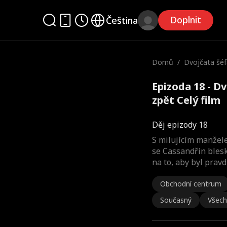
Doplnit
Čeština
Domů
/
Dvojčata šéf
u zpět
Epizoda 18 - D
zpět Celý film
Děj epizody 18
S milujícím manžel
se Cassandřin blesk
na to, aby byl pravd
Obchodní centrum
Současný
Všech