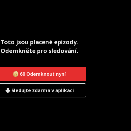
Toto jsou placené epizody.
Odemkněte pro sledování.
60
Odemknout nyní
Sledujte zdarma v aplikaci