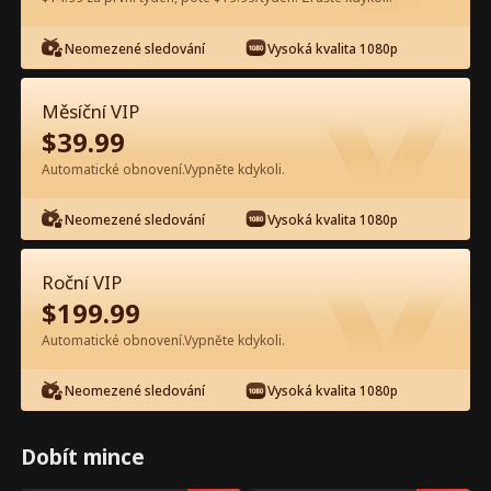
Neomezené sledování
Vysoká kvalita 1080p
Sledujte zdarma v aplikaci
Měsíční VIP
$
39.99
Automatické obnovení.Vypněte kdykoli.
Neomezené sledování
Vysoká kvalita 1080p
Epizoda 19 - Dvojčata šéfa chtí
Roční VIP
maminku zpět Celý film
$
199.99
Automatické obnovení.Vypněte kdykoli.
0-49
50-99
100-105
Všechny epizody
Neomezené sledování
Vysoká kvalita 1080p
19
20
21
22
23
2
Dobít mince