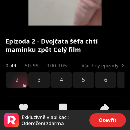
Epizoda 2 - Dvojčata šéfa chtí
maminku zpět Celý film
0-49
50-99
100-105
Všechny epizody
2
3
4
5
6
7
Exkluzivně v aplikaci:
4.6k
4.2k
Sdílet
Otevřít
Odemčení zdarma