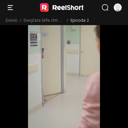
Domů
/
Dvojčata šéfa chtí m
/
Epizoda 2
aminku zpět