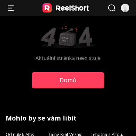
Aktuální stránka neexistuje
Domů
Mohlo by se vám líbit
Trendy
Dabované
Trendy
Od nuly k Alfě:
Tajný Král Věznic
Těhotná s Alfou,