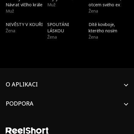
Návrat vlčího krále
Muž
otcem svého ex
Muž
Žena
Dabované
Trendy
Nové
NEVĚSTY V KOUŘI
SPOUTÁNI
Dítě kovboje,
Žena
LÁSKOU
kterého nosím
Žena
Žena
O APLIKACI
PODPORA