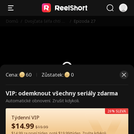
Domů
/
Dvojčata šéfa chtí m
/
Epizoda 27
aminku zpět
Cena
:
60
Zůstatek
:
0
VIP: odemknout všechny seriály zdarma
Toto jsou placené epizody.
Automatické obnovení. Zrušit kdykoli.
Odemkněte pro sledování.
26% SLEVA
Týdenní VIP
$
14.99
60
Odemknout nyní
$
19.99
$14.99 za první týden, poté $19.99/týden. Zrušte kdykoli.