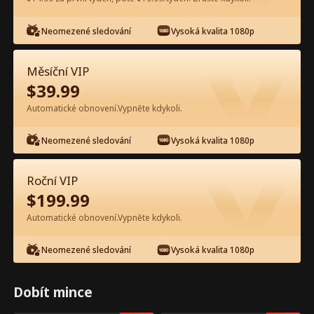
Sledujte zdarma v aplikaci
Neomezené sledování
Vysoká kvalita 1080p
Měsíční VIP
$
39.99
Automatické obnovení.Vypněte kdykoli.
Neomezené sledování
Vysoká kvalita 1080p
Epizoda 27 - Dvojčata šéfa chtí
Roční VIP
maminku zpět Celý film
$
199.99
Automatické obnovení.Vypněte kdykoli.
0-49
50-99
100-105
Všechny epizody
Neomezené sledování
Vysoká kvalita 1080p
27
28
29
30
31
3
Dobít mince