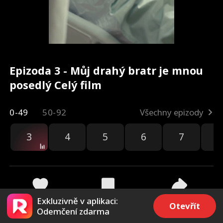
Epizoda 3 - Můj drahý bratr je mnou
posedlý Celý film
0-49
50-92
Všechny epizody
3
4
5
6
7
8
Exkluzivně v aplikaci:
72
2k
Sdílet
Otevřít
Odemčení zdarma