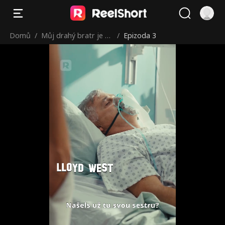
Domů
/
Můj drahý bratr je m
/
Epizoda 3
nou posedlý