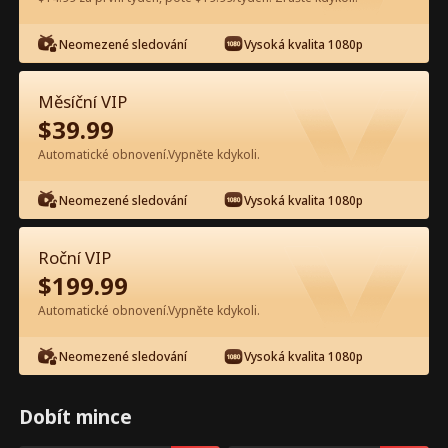
Sledujte zdarma v aplikaci
Neomezené sledování
Vysoká kvalita 1080p
Měsíční VIP
$
39.99
Automatické obnovení.Vypněte kdykoli.
Neomezené sledování
Vysoká kvalita 1080p
Epizoda 33 - Tajemství mezi námi
Roční VIP
Celý film
$
199.99
Automatické obnovení.Vypněte kdykoli.
1-50
Všechny epizody
Neomezené sledování
Vysoká kvalita 1080p
33
34
35
36
37
3
Dobít mince