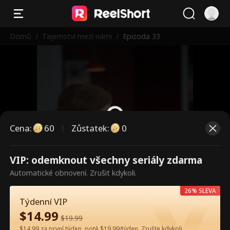
Domů
/
Tajemství mezi námi
/
Epizoda 33
Cena
:
60
Zůstatek
:
0
VIP: odemknout všechny seriály zdarma
Toto jsou placené epizody.
Automatické obnovení. Zrušit kdykoli.
Odemkněte pro sledování.
26% SLEVA
Týdenní VIP
$
14.99
60
Odemknout nyní
$
19.99
$14.99 za první týden, poté $19.99/týden. Zrušte kdykoli.