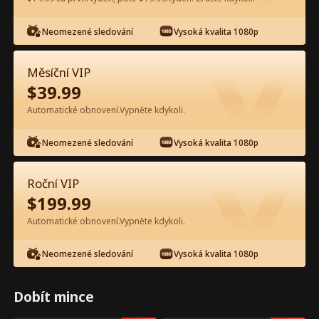
Neomezené sledování
Vysoká kvalita 1080p
Sledujte zdarma v aplikaci
Měsíční VIP
$
39.99
Automatické obnovení.Vypněte kdykoli.
Neomezené sledování
Vysoká kvalita 1080p
Epizoda 33 - Vyhodila jsi páteř
Roční VIP
Detroitu Celý film
$
199.99
Automatické obnovení.Vypněte kdykoli.
0-49
50-94
Všechny epizody
Neomezené sledování
Vysoká kvalita 1080p
33
34
35
36
37
3
Dobít mince