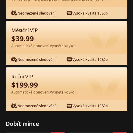
Sledujte zdarma v aplikaci
Neomezené sledování
Vysoká kvalita 1080p
Měsíční VIP
$
39.99
Automatické obnovení.Vypněte kdykoli.
Neomezené sledování
Vysoká kvalita 1080p
Epizoda 34 - Dvojčata šéfa chtí
Roční VIP
maminku zpět Celý film
$
199.99
Automatické obnovení.Vypněte kdykoli.
0-49
50-99
100-105
Všechny epizody
Neomezené sledování
Vysoká kvalita 1080p
34
35
36
37
38
3
Dobít mince