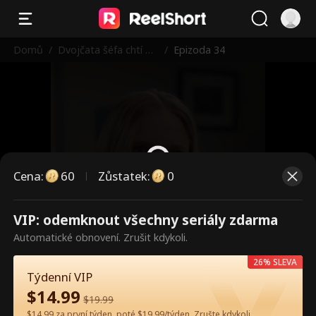
Domů
/
Dvojčata šéfa chtí m
/
Epizoda 34
aminku zpět
Cena
:
60
Zůstatek
:
0
VIP: odemknout všechny seriály zdarma
Toto jsou placené epizody.
Automatické obnovení. Zrušit kdykoli.
Odemkněte pro sledování.
26% SLEVA
Týdenní VIP
$
14.99
60
Odemknout nyní
$
19.99
$14.99 za první týden, poté $19.99/týden. Zrušte kdykoli.