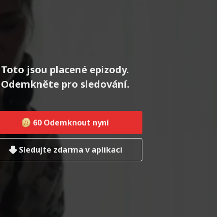
Toto jsou placené epizody.
Odemkněte pro sledování.
60
Odemknout nyní
Sledujte zdarma v aplikaci