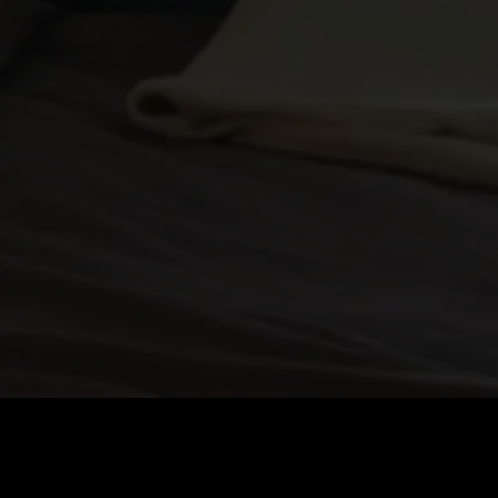
Cena
:
60
Zůstatek
:
0