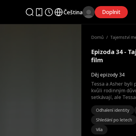
Doplnit
Čeština
Domů
/
Tajemství m
Epizoda 34 - T
film
Děj epizody 34
Tessa a Asher byli 
kvůli rodinným důvo
setkávají, ale Tes
Odhalení identity
Shledání po letech
Vila