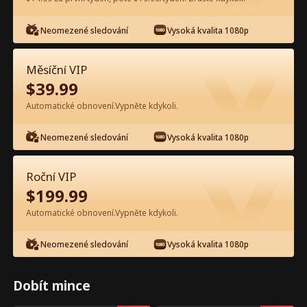
Neomezené sledování
Vysoká kvalita 1080p
Sledujte zdarma v aplikaci
Měsíční VIP
$
39.99
Automatické obnovení.Vypněte kdykoli.
Neomezené sledování
Vysoká kvalita 1080p
Epizoda 36 - Vyhodila jsi páteř
Roční VIP
Detroitu Celý film
$
199.99
Automatické obnovení.Vypněte kdykoli.
0-49
50-94
Všechny epizody
Neomezené sledování
Vysoká kvalita 1080p
36
37
38
39
40
4
Dobít mince