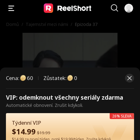
Domů
/
Tajemství mezi námi
/
Epizoda 37
Cena
:
60
Zůstatek
:
0
VIP: odemknout všechny seriály zdarma
Toto jsou placené epizody.
Automatické obnovení. Zrušit kdykoli.
Odemkněte pro sledování.
26% SLEVA
Týdenní VIP
$
14.99
$
19.99
60
Odemknout nyní
$14.99 za první týden, poté $19.99/týden. Zrušte kdykoli.