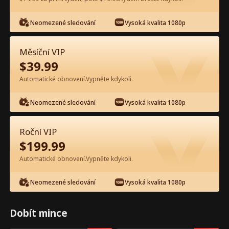
Neomezené sledování
Vysoká kvalita 1080p
Sledujte zdarma v aplikaci
Měsíční VIP
$
39.99
Automatické obnovení.Vypněte kdykoli.
Neomezené sledování
Vysoká kvalita 1080p
Epizoda 37 - Tajemství mezi námi
Roční VIP
Celý film
$
199.99
Automatické obnovení.Vypněte kdykoli.
1-50
Všechny epizody
Neomezené sledování
Vysoká kvalita 1080p
37
38
39
40
41
4
Dobít mince