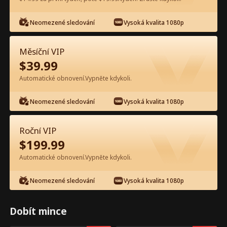
Neomezené sledování
Vysoká kvalita 1080p
Sledujte zdarma v aplikaci
Měsíční VIP
$
39.99
Automatické obnovení.Vypněte kdykoli.
Neomezené sledování
Vysoká kvalita 1080p
Epizoda 39 - Dvojčata šéfa chtí
Roční VIP
maminku zpět Celý film
$
199.99
Automatické obnovení.Vypněte kdykoli.
0-49
50-99
100-105
Všechny epizody
Neomezené sledování
Vysoká kvalita 1080p
39
40
41
42
43
4
Dobít mince