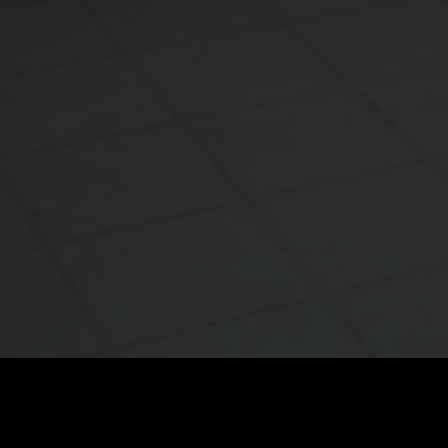
Cena
:
60
Zůstatek
:
0