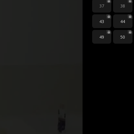
37
38
43
44
49
50