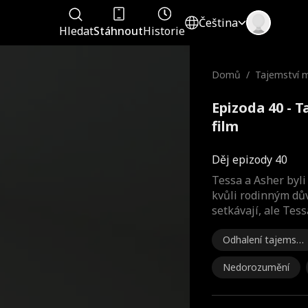
Čeština
Hledat
Stáhnout
Historie
Domů
/
Tajemství 
Epizoda 40 - 
film
Děj epizody 40
Tessa a Asher byli
kvůli rodinným dův
setkávají, ale Te
Odhalení tajemstv
í
Nedorozumění