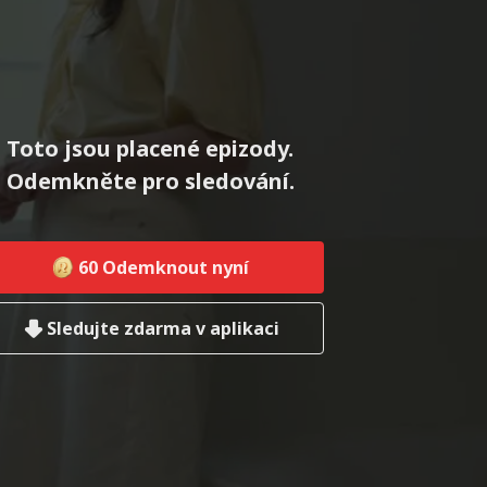
Toto jsou placené epizody.
Odemkněte pro sledování.
60
Odemknout nyní
Sledujte zdarma v aplikaci