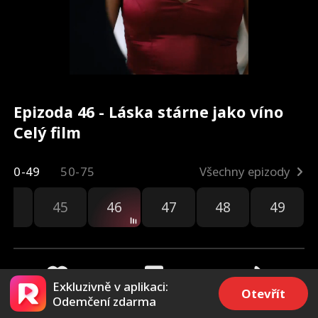
Epizoda 46 - Láska stárne jako víno
Celý film
0-49
50-75
Všechny epizody
44
45
46
47
48
49
Exkluzivně v aplikaci:
Otevřít
Odemčení zdarma
57
2.4k
Sdílet