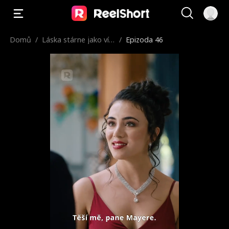
Domů
/
Láska stárne jako vín
/
Epizoda 46
o