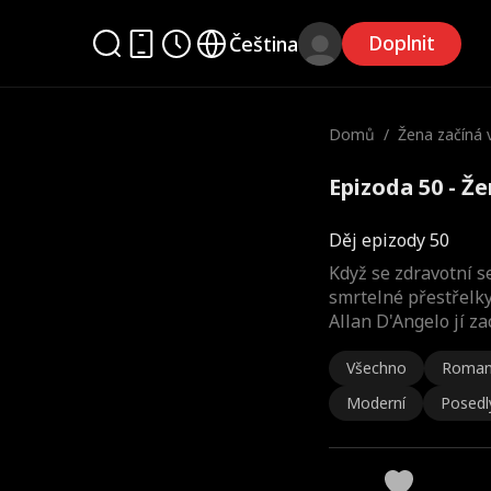
Doplnit
Čeština
Domů
/
Žena začíná 
Epizoda 50 - Že
Děj epizody 50
Když se zdravotní s
smrtelné přestřelky
Allan D'Angelo jí za
Všechno
Roman
Moderní
Posedl