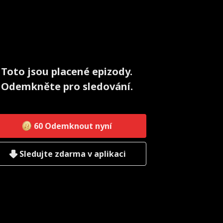
Toto jsou placené epizody.
Odemkněte pro sledování.
60
Odemknout nyní
Sledujte zdarma v aplikaci