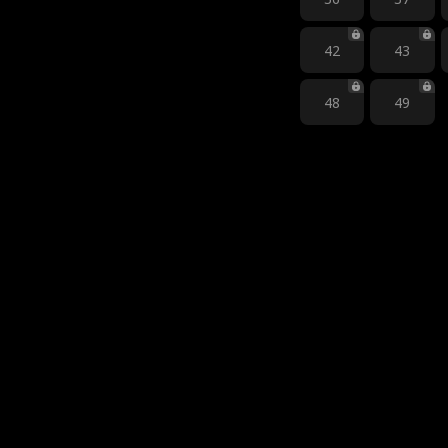
42
43
48
49