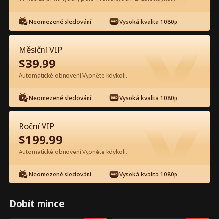
Neomezené sledování
Vysoká kvalita 1080p
Sledujte zdarma v aplikaci
Měsíční VIP
$
39.99
Automatické obnovení.Vypněte kdykoli.
Neomezené sledování
Vysoká kvalita 1080p
Epizoda 50 - Vyhodila jsi páteř
Roční VIP
Detroitu Celý film
$
199.99
Automatické obnovení.Vypněte kdykoli.
0-49
50-94
Všechny epizody
Neomezené sledování
Vysoká kvalita 1080p
1
2
3
4
5
Ukázka
Dobít mince