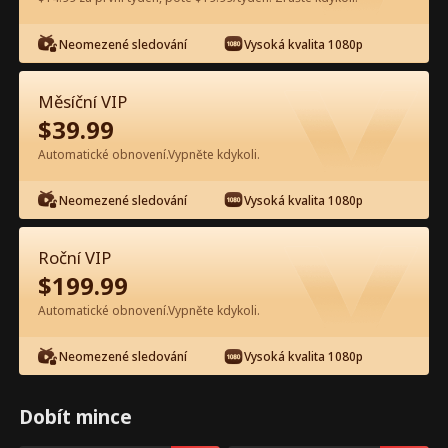
Sledujte zdarma v aplikaci
Neomezené sledování
Vysoká kvalita 1080p
Měsíční VIP
$
39.99
Automatické obnovení.Vypněte kdykoli.
Neomezené sledování
Vysoká kvalita 1080p
Epizoda 52 - Žena začíná válku Celý
Roční VIP
film
$
199.99
Automatické obnovení.Vypněte kdykoli.
0-49
50-60
Všechny epizody
Neomezené sledování
Vysoká kvalita 1080p
52
53
54
55
56
5
Dobít mince