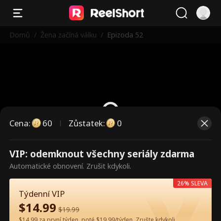
Domů
/
Žena začíná válku
/
Epizoda 52
Cena
:
60
Zůstatek
:
0
VIP: odemknout všechny seriály zdarma
Toto jsou placené epizody.
Automatické obnovení. Zrušit kdykoli.
Odemkněte pro sledování.
26% SLEVA
Týdenní VIP
$
14.99
60
Odemknout nyní
$
19.99
$14.99 za první týden, poté $19.99/týden. Zrušte kdykoli.