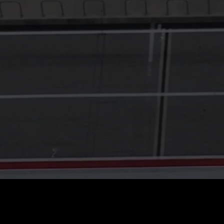
Cena
:
60
Zůstatek
:
0