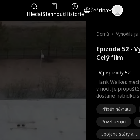
Čeština
Hledat
Stáhnout
Historie
Domů
/
Vyhodila jsi
Epizoda 52 - V
Celý film
Děj epizody 52
Hank Walker, mech
v noci, je propuš
dostane nabídku s
Příběh návratu
Povzbuzující
Spojené státy am