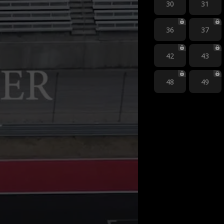
30
31
36
37
42
43
48
49