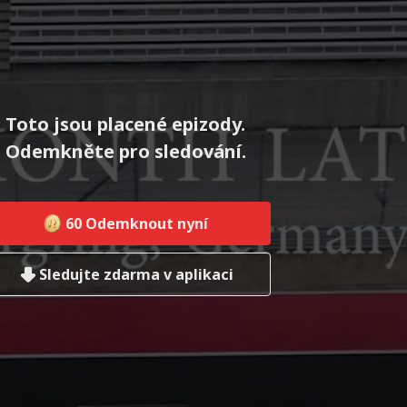
Toto jsou placené epizody.
Odemkněte pro sledování.
60
Odemknout nyní
Sledujte zdarma v aplikaci