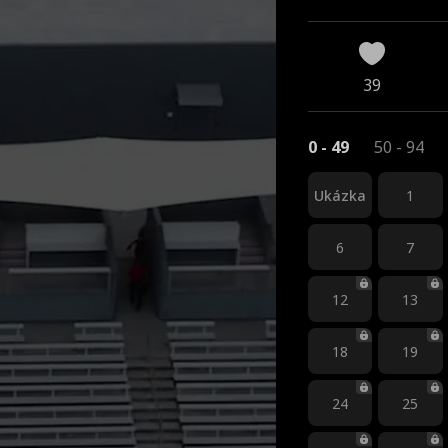
erické
39
0 - 49
50 - 94
Ukázka
1
6
7
12
13
18
19
24
25