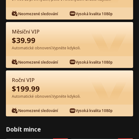
Neomezené sledování
Vysoká kvalita 1080p
Sledujte zdarma v aplikaci
Měsíční VIP
$
39.99
Automatické obnovení.Vypněte kdykoli.
Neomezené sledování
Vysoká kvalita 1080p
Epizoda 53 - Vyhodila jsi páteř
Roční VIP
Detroitu Celý film
$
199.99
Automatické obnovení.Vypněte kdykoli.
0-49
50-94
Všechny epizody
Neomezené sledování
Vysoká kvalita 1080p
53
54
55
56
57
5
Dobít mince