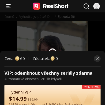
Domů
/
Vyhodila jsi páteř De
/
Epizoda 56
troitu
Cena
:
60
Zůstatek
:
0
VIP: odemknout všechny seriály zdarma
Toto jsou placené epizody.
Automatické obnovení. Zrušit kdykoli.
Odemkněte pro sledování.
26% SLEVA
Týdenní VIP
$
14.99
60
Odemknout nyní
$
19.99
$14.99 za první týden, poté $19.99/týden. Zrušte kdykoli.