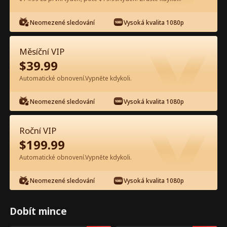
Sledujte zdarma v aplikaci
Neomezené sledování
Vysoká kvalita 1080p
Měsíční VIP
$
39.99
Automatické obnovení.Vypněte kdykoli.
Neomezené sledování
Vysoká kvalita 1080p
Epizoda 56 - Vyhodila jsi páteř
Roční VIP
Detroitu Celý film
$
199.99
Automatické obnovení.Vypněte kdykoli.
0-49
50-94
Všechny epizody
Neomezené sledování
Vysoká kvalita 1080p
56
57
58
59
60
6
Dobít mince