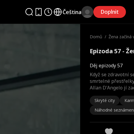
Doplnit
Čeština
Domů
/
Žena začíná 
Epizoda 57 - Že
Děj epizody 57
Když se zdravotní s
smrtelné přestřelky
Allan D'Angelo jí za
Skryté city
Kar
Náhodné seznámen