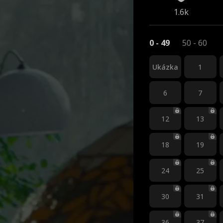
1.6k
0 - 49
50 - 60
Ukázka
1
6
7
12
13
18
19
24
25
30
31
36
37