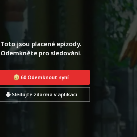
Toto jsou placené epizody.
Odemkněte pro sledování.
60
Odemknout nyní
Sledujte zdarma v aplikaci