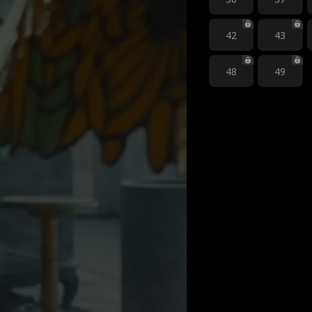
42
43
48
49