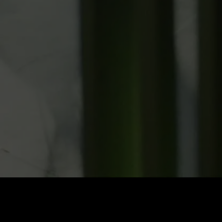
Cena
:
60
Zůstatek
:
0