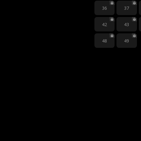
36
37
42
43
48
49