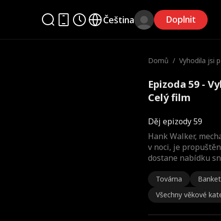
Doplnit
Čeština
Domů
/
Vyhodila jsi 
Epizoda 59 - Vy
Celý film
Děj epizody 59
Hank Walker, mecha
v noci, je propušt
dostane nabídku sn
Továrna
Banket
Všechny věkové kat