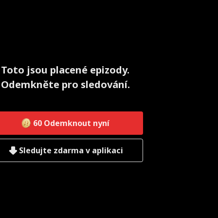
Toto jsou placené epizody.
Odemkněte pro sledování.
60
Odemknout nyní
Sledujte zdarma v aplikaci