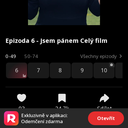
Epizoda 6 - Jsem pánem Celý film
0-49
50-74
Všechny epizody
6
7
8
9
10
1
93
24.7k
Sdílet
Exkluzivně v aplikaci:
Otevřít
Odemčení zdarma