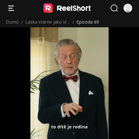
Domů
/
Láska stárne jako vín
/
Epizoda 69
o