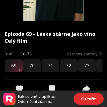
Epizoda 69 - Láska stárne jako víno
Celý film
0-49
50-75
Všechny epizody
69
70
71
72
73
7
Exkluzivně v aplikaci:
52
2.4k
Sdílet
Otevřít
Odemčení zdarma