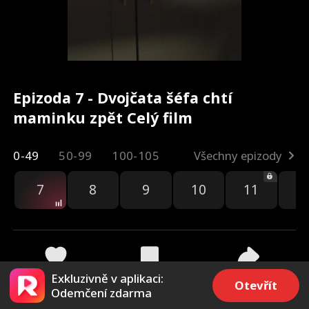
Epizoda 7 - Dvojčata šéfa chtí
maminku zpět Celý film
0-49
50-99
100-105
Všechny epizody
7
8
9
10
11
1
Exkluzivně v aplikaci:
5k
4.2k
Sdílet
Otevřít
Odemčení zdarma