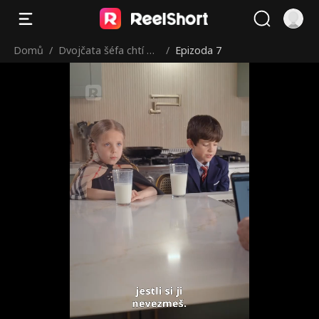
Domů
/
Dvojčata šéfa chtí m
/
Epizoda 7
aminku zpět