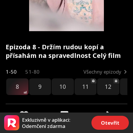
Epizoda 8 - Držím rudou kopí a
přísahám na spravedlnost Celý film
1-50
51-80
Všechny epizody
8
9
10
11
12
1
Exkluzivně v aplikaci:
Otevřít
Odemčení zdarma
3.7k
15k
Sdílet