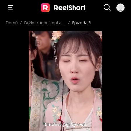
Domů
/
Držím rudou kopí a p
/
Epizoda 8
řísahám na spravedln
ost