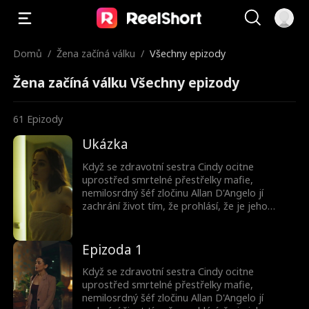
Domů
/
Žena začíná válku
/
Všechny epizody
Žena začíná válku Všechny epizody
61
Epizody
Ukázka
Když se zdravotní sestra Cindy ocitne
uprostřed smrtelné přestřelky mafie,
nemilosrdný šéf zločinu Allan D'Angelo jí
zachrání život tím, že prohlásí, že je jeho
snoubenka. Teď je vězněm v jeho světě - žije v
jeho sídle, nosí jeho prsten a hraje roli, která
by ji mohla stát život.
Epizoda 1
Když se zdravotní sestra Cindy ocitne
uprostřed smrtelné přestřelky mafie,
nemilosrdný šéf zločinu Allan D'Angelo jí