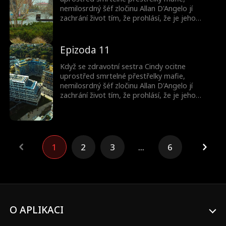
nemilosrdný šéf zločinu Allan D'Angelo jí
zachrání život tím, že prohlásí, že je jeho
snoubenka. Teď je vězněm v jeho světě - žije v
jeho sídle, nosí jeho prsten a hraje roli, která
by ji mohla stát život.
Epizoda 11
Když se zdravotní sestra Cindy ocitne
uprostřed smrtelné přestřelky mafie,
nemilosrdný šéf zločinu Allan D'Angelo jí
zachrání život tím, že prohlásí, že je jeho
snoubenka. Teď je vězněm v jeho světě - žije v
jeho sídle, nosí jeho prsten a hraje roli, která
by ji mohla stát život.
1
2
3
...
6
O APLIKACI