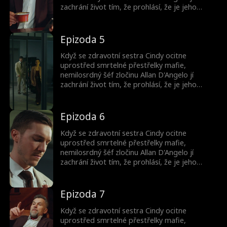
zachrání život tím, že prohlásí, že je jeho
snoubenka. Teď je vězněm v jeho světě - žije v
jeho sídle, nosí jeho prsten a hraje roli, která
by ji mohla stát život.
Epizoda 5
Když se zdravotní sestra Cindy ocitne
uprostřed smrtelné přestřelky mafie,
nemilosrdný šéf zločinu Allan D'Angelo jí
zachrání život tím, že prohlásí, že je jeho
snoubenka. Teď je vězněm v jeho světě - žije v
jeho sídle, nosí jeho prsten a hraje roli, která
by ji mohla stát život.
Epizoda 6
Když se zdravotní sestra Cindy ocitne
uprostřed smrtelné přestřelky mafie,
nemilosrdný šéf zločinu Allan D'Angelo jí
zachrání život tím, že prohlásí, že je jeho
snoubenka. Teď je vězněm v jeho světě - žije v
jeho sídle, nosí jeho prsten a hraje roli, která
by ji mohla stát život.
Epizoda 7
Když se zdravotní sestra Cindy ocitne
uprostřed smrtelné přestřelky mafie,