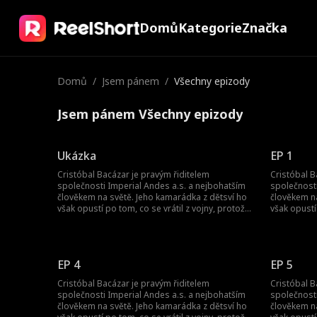
Domů
Kategorie
Značka
Domů
/
Jsem pánem
/
Všechny epizody
Jsem pánem Všechny epizody
Ukázka
EP 1
Cristóbal Bacázar je pravým řiditelem
Cristóbal B
společnosti Imperial Andes a.s. a nejbohatším
společnosti
člověkem na světě. Jeho kamarádka z dětsví ho
člověkem na
však opustí po tom, co se vrátil z vojny, protože
však opustí
si myslí, že je jen šašek. Jak se on, pán světa, jí
si myslí, že
pomstí?
pomstí?
EP 4
EP 5
Cristóbal Bacázar je pravým řiditelem
Cristóbal B
společnosti Imperial Andes a.s. a nejbohatším
společnosti
člověkem na světě. Jeho kamarádka z dětsví ho
člověkem na