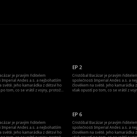
EP 2
acázar je pravým řiditelem
Cristóbal Bacázar je pravým řiditele
 Imperial Andes a.s. a nejbohatším
společnosti Imperial Andes a.s. a n
 světě. Jeho kamarádka z dětsví ho
člověkem na světě. Jeho kamarádka z
 po tom, co se vrátil z vojny, protože
však opustí po tom, co se vrátil z voj
 je jen šašek. Jak se on, pán světa, jí
si myslí, že je jen šašek. Jak se on, pán
pomstí?
EP 6
acázar je pravým řiditelem
Cristóbal Bacázar je pravým řiditele
 Imperial Andes a.s. a nejbohatším
společnosti Imperial Andes a.s. a n
 světě. Jeho kamarádka z dětsví ho
člověkem na světě. Jeho kamarádka z