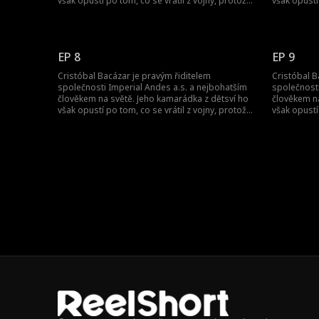
však opustí po tom, co se vrátil z vojny, protože
však opustí
si myslí, že je jen šašek. Jak se on, pán světa, jí
si myslí, že
pomstí?
pomstí?
EP 8
EP 9
Cristóbal Bacázar je pravým řiditelem
Cristóbal B
společnosti Imperial Andes a.s. a nejbohatším
společnosti
člověkem na světě. Jeho kamarádka z dětsví ho
člověkem na
však opustí po tom, co se vrátil z vojny, protože
však opustí
si myslí, že je jen šašek. Jak se on, pán světa, jí
si myslí, že
pomstí?
pomstí?