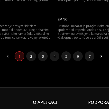
 po tom, co se vrátil z vojny, protože
však opustí po tom, co se vrátil z voj
 je jen šašek. Jak se on, pán světa, jí
si myslí, že je jen šašek. Jak se on, pán
pomstí?
EP 10
acázar je pravým řiditelem
Cristóbal Bacázar je pravým řiditele
 Imperial Andes a.s. a nejbohatším
společnosti Imperial Andes a.s. a n
 světě. Jeho kamarádka z dětsví ho
člověkem na světě. Jeho kamarádka z
 po tom, co se vrátil z vojny, protože
však opustí po tom, co se vrátil z voj
 je jen šašek. Jak se on, pán světa, jí
si myslí, že je jen šašek. Jak se on, pán
pomstí?
1
2
3
4
5
6
7
O APLIKACI
PODPORA