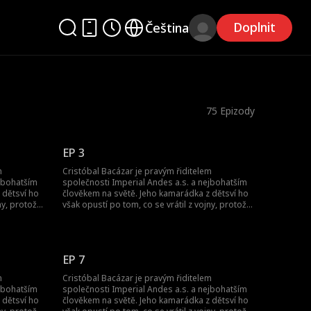
Doplnit
Čeština
75
Epizody
EP 3
m
Cristóbal Bacázar je pravým řiditelem
ejbohatším
společnosti Imperial Andes a.s. a nejbohatším
 dětsví ho
člověkem na světě. Jeho kamarádka z dětsví ho
ny, protože
však opustí po tom, co se vrátil z vojny, protože
 světa, jí
si myslí, že je jen šašek. Jak se on, pán světa, jí
pomstí?
EP 7
m
Cristóbal Bacázar je pravým řiditelem
ejbohatším
společnosti Imperial Andes a.s. a nejbohatším
 dětsví ho
člověkem na světě. Jeho kamarádka z dětsví ho