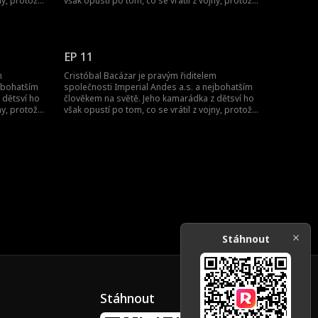
ny, protože
však opustí po tom, co se vrátil z vojny, protože
 světa, jí
si myslí, že je jen šašek. Jak se on, pán světa, jí
pomstí?
EP 11
m
Cristóbal Bacázar je pravým řiditelem
ejbohatším
společnosti Imperial Andes a.s. a nejbohatším
 dětsví ho
člověkem na světě. Jeho kamarádka z dětsví ho
ny, protože
však opustí po tom, co se vrátil z vojny, protože
 světa, jí
si myslí, že je jen šašek. Jak se on, pán světa, jí
pomstí?
Stáhnout
Stáhnout